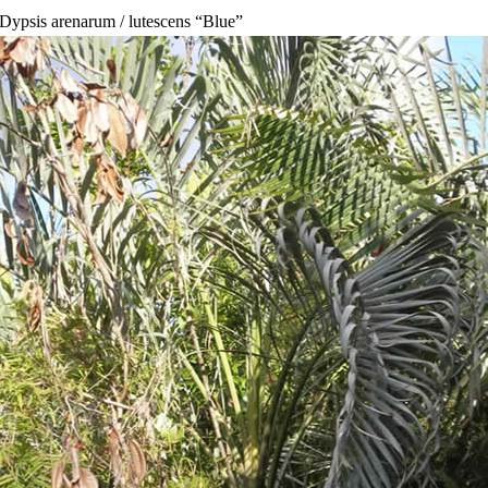
Dypsis arenarum / lutescens “Blue”